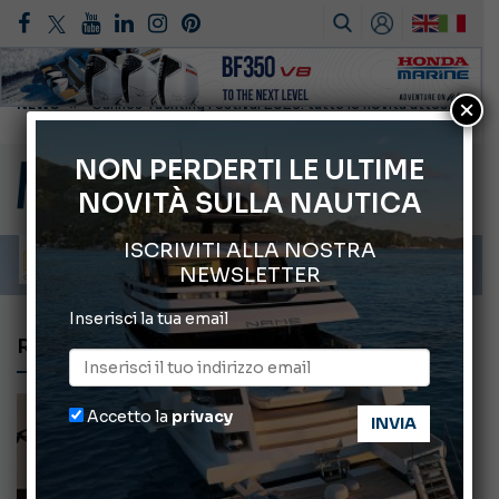
×
Montecristo Yachting, l’orologio per il diportista
Gommoni Callegari acquisisce Geniuss
NON PERDERTI LE ULTIME
NOVITÀ SULLA NAUTICA
66° Salone Nautico Internazionale di Genova
ABOFA 2026: la fiera del mare ad Aqaba
ISCRIVITI ALLA NOSTRA
Cannes Yachting Festival 2026: tutte le novità attese a settembre
NEWSLETTER
Inserisci la tua email
RIVA YACHT
Accetto la
privacy