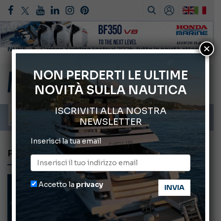
×
Montecristo Yachting, l’orologio per il diportista
Gommoni Callegari acquisisce Geniuss
NON PERDERTI LE ULTIME
NOVITÀ SULLA NAUTICA
66° Salone Nautico Internazionale di Genova
ABOFA 2026: la fiera del mare ad Aqaba
ISCRIVITI ALLA NOSTRA
Cannes Yachting Festival 2026: tutte le novità attese a settembre
NEWSLETTER
Inserisci la tua email
PROPULSIONE
Accetto la
privacy