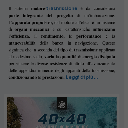
motore-
Il sistema
è da considerarsi
trasmissione
parte integrante del progetto
di un’imbarcazione.
apparato propulsivo,
L’
dal motore all’elica, è un insieme
organi meccanici
influenzano
di
le cui caratteristiche
efficienza
rendimento,
performance
l’
, il
le
e la
manovrabilità
barca
della
in navigazione. Questo
tipo
trasmissione
significa che, a seconda del
di
applicata
varia
quantità
energia dissipata
al medesimo scafo,
la
di
per vincere le diverse resistenze di attrito all’avanzamento
delle appendici immerse degli apparati della trasmissione,
condizionando
prestazioni.
le
Leggi di piú …