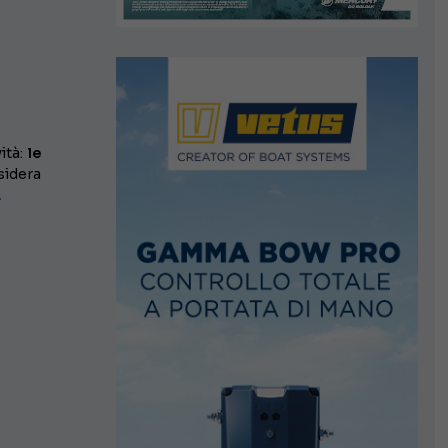
t
ità:
le
sidera
…