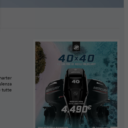
i
harter
lenza
 tutte