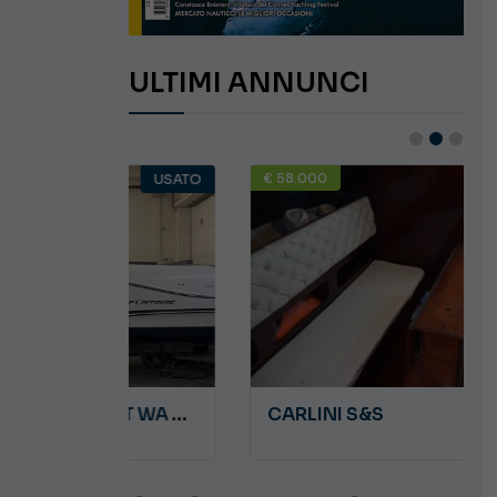
ULTIMI ANNUNCI
€ 58.000
USATO
USATO
JEANNEAU CAP CAMARAT WA 8.5
CARLINI S&S