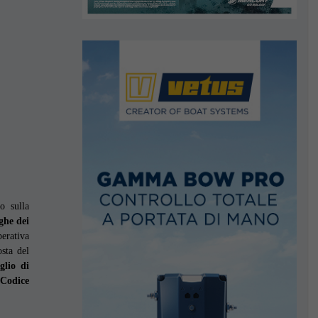
i
to sulla
ghe dei
perativa
sta del
glio di
 Codice