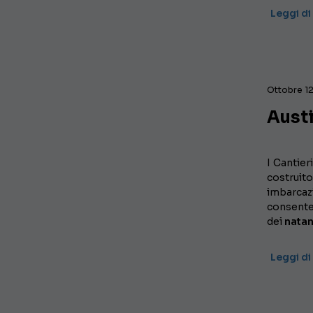
Leggi di
Ottobre 12
Aust
I Cantier
costruit
imbarcaz
consente
dei
natan
Leggi di