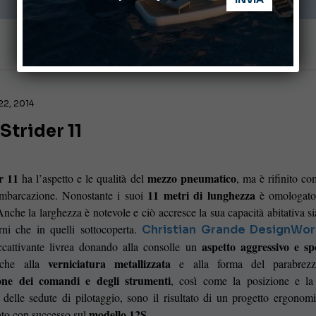
22, 2014
Strider 11
r 11
mezzo pneumatico
ha l’aspetto e le qualità del
, ma è rifinito c
11 metri di lunghezza
imbarcazione. Nonostante i suoi
è omologat
Anche la larghezza è notevole e ciò accresce la sua capacità abitativa si
rni che in quelli sottocoperta.
Christian Grande DesignWor
aspetto aggressivo e sp
accattivante livrea donando alla consolle un
verniciatura metallizzata
nche alla
e alla forma del parabrez
ione dei comandi e degli strumenti
, così come la posizione e la
delle sedute di pilotaggio, sono il risultato di un progetto ergonom
modello 12S
to con successo sul
.