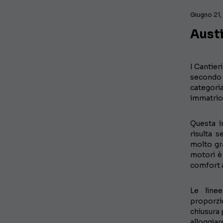
Giugno 21,
Aust
I Cantier
secondo e
categori
immatric
Questa i
risulta s
molto gra
motori è 
comfort a
Le lin
proporzio
chiusura 
alloggiar