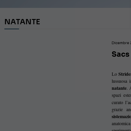
NATANTE
Dicembre 
Sacs 
Stride
Lo
lussuosa 
natante
. 
spazi este
curato l’
grazie a
sistemaz
anatomica 
sperimenta