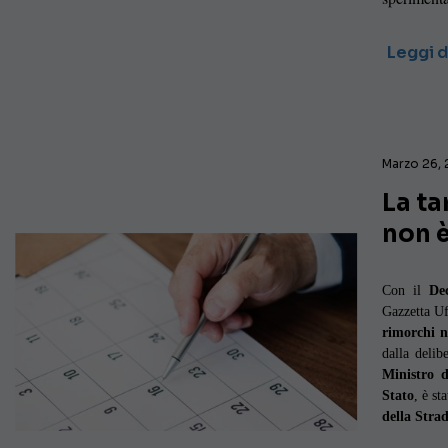
Leggi d
Marzo 26, 
La ta
non è
Con il
De
Gazzetta Uf
rimorchi n
dalla delib
Ministro d
Stato
, è s
della Stra