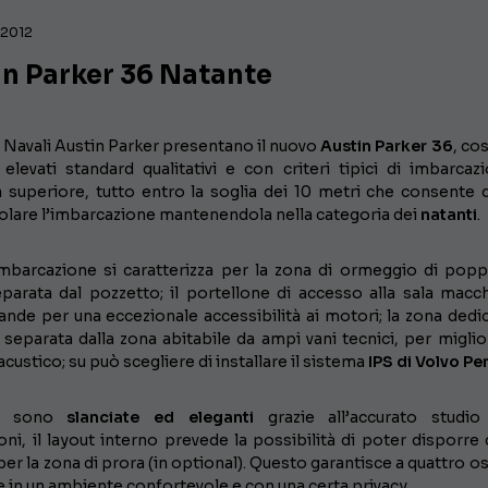
 2012
in Parker 36 Natante
i Navali Austin Parker presentano il nuovo
Austin Parker 36
, co
levati standard qualitativi e con criteri tipici di imbarcazi
a superiore, tutto entro la soglia dei 10 metri che consente 
olare l’imbarcazione mantenendola nella categoria dei
natanti
.
mbarcazione si caratterizza per la zona di ormeggio di pop
eparata dal pozzetto; il portellone di accesso alla sala macc
nde per una eccezionale accessibilità ai motori; la zona dedic
separata dalla zona abitabile da ampi vani tecnici, per miglior
custico; su può scegliere di installare il sistema
IPS di Volvo Pe
ee sono
slanciate ed eleganti
grazie all’accurato studio
ni, il layout interno prevede la possibilità di poter disporre 
per la zona di prora (in optional). Questo garantisce a quattro os
e in un ambiente confortevole e con una certa privacy.