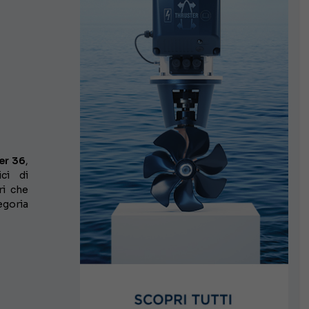
er 36
,
ici di
ri che
egoria