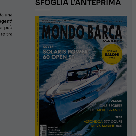
SFOGLIA L’ANTEPRIMA
da una
agenti
si può
re tra