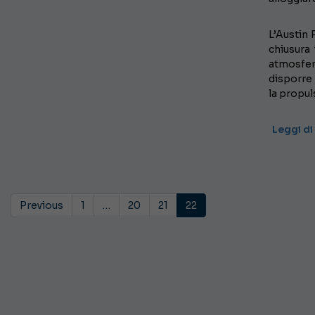
L’Austin 
chiusura 
atmosferi
disporre 
la propul
Leggi di
Previous
1
…
20
21
22