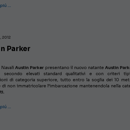
 piú …
, 2012
in Parker
i Navali
Austin Parker
presentano il nuovo natante
Austin Park
o secondo elevati standard qualitativi e con criteri tip
ioni di categoria superiore, tutto entro la soglia dei 10 met
 di non immatricolare l’imbarcazione mantenendola nella cat
ti.
 piú …