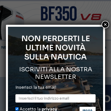
×
NON PERDERTI LE
Montecristo Yachting, l’orologio per il diportista
ULTIME NOVITÀ
Gommoni Callegari acquisisce Geniuss
SULLA NAUTICA
66° Salone Nautico Internazionale di Genova
ISCRIVITI ALLA NOSTRA
Svelati i Mondiali di Wakeboard 2026
NEWSLETTER
Cannes Yachting Festival 2026: tutte le novità attese a set
Inserisci la tua email
Accetto la
privacy