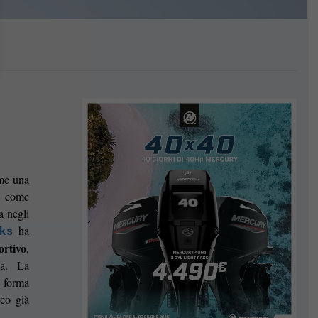
ome una
o come
a negli
ha
ks
ortivo
,
za. La
 forma
ico già