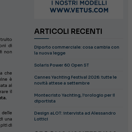
ARTICOLI RECENTI
struito
oni di
Diporto commerciale: cosa cambia con
di non
la nuova legge
Solaris Power 60 Open ST
pa che
Cannes Yachting Festival 2026: tutte le
hine è
novità attese a settembre
ata ai
are il
Montecristo Yachting, l’orologio per il
nta.
diportista
 delle
Design aLOT: intervista ad Alessandro
Lottici
di una
piti di