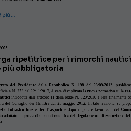
i piú …
2013
rga ripetitrice per i rimorchi nautic
 più obbligatoria
creto del Presidente della Repubblica N. 198 del 28/09/2012
, pubblica
ficiale N. 273 del 22/11/2012, è stata disciplinata la nuova normativa sulle
tar
autici
introdotta dall’articolo 11 della legge N. 120/2010 e resa finalmente o
era del Consiglio dei Ministri del 25 maggio 2012. In tale riunione, su propo
elle Infrastrutture e dei Trasporti
e dopo il parere favorevole del
Consi
tato adottato un provvedimento di modifica del
Regolamento di esecuzione del
da
.