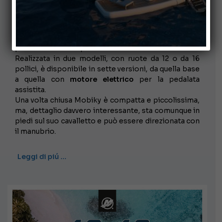
Mobiky
è sicuramente
la bicicletta
ideale da tenere
a bordo nella vostra imbarcazione: comoda, leggera,
costruita in alluminio anticorrosione e pronta in
pochi secondi e in pochi movimenti.
Realizzata in due modelli, con ruote da 12 o da 16
pollici, è disponibile in sette versioni, da quella base
a quella con
motore elettrico
per la pedalata
assistita.
Una volta chiusa Mobiky è compatta e piccolissima,
ma, dettaglio davvero interessante, sta comunque in
piedi sul suo cavalletto e può essere direzionata con
il manubrio.
Leggi di piú …