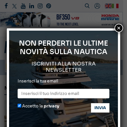
×
Montecristo Yachting, l’orologio per il diportista
Gommoni Callegari acquisisce Geniuss
NON PERDERTI LE ULTIME
NOVITÀ SULLA NAUTICA
66° Salone Nautico Internazionale di Genova
ABOFA 2026: la fiera del mare ad Aqaba
ISCRIVITI ALLA NOSTRA
Cannes Yachting Festival 2026: tutte le novità attese a settembre
NEWSLETTER
Inserisci la tua email
MARINA DI OLBIA
Accetto la
privacy