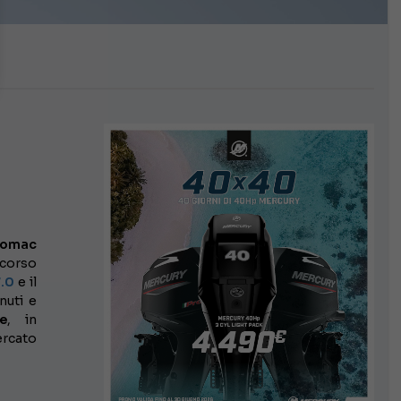
Lomac
rcorso
7.0
e il
nuti e
e
, in
ercato