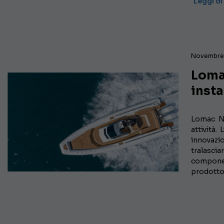
Leggi di
Novembre 
Lomac
insta
Lomac Na
attività.
innovazio
tralascia
componen
prodotto 