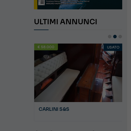
ULTIMI ANNUNCI
€ 58.000
USATO
USATO
JEANNEAU CAP CAMARAT WA 8.5
CARLINI S&S