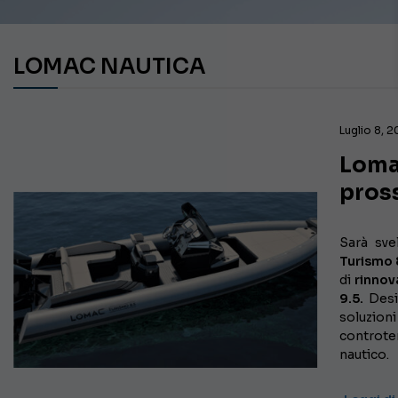
LOMAC NAUTICA
Luglio 8, 
Lomac
pros
Sarà sve
Turismo 
di
rinno
9.5.
Desig
soluzion
controte
nautico.