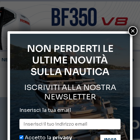
×
NON PERDERTI LE
ULTIME NOVITÀ
Gommoni Callegari acquisisce Geniuss
SULLA NAUTICA
66° Salone Nautico Internazionale di Genova
ISCRIVITI ALLA NOSTRA
Svelati i Mondiali di Wakeboard 2026
NEWSLETTER
Cannes Yachting Festival 2026: tutte le novità attese a set
Inserisci la tua email
Montecristo Yachting, l’orologio per il diportista
Accetto la
privacy