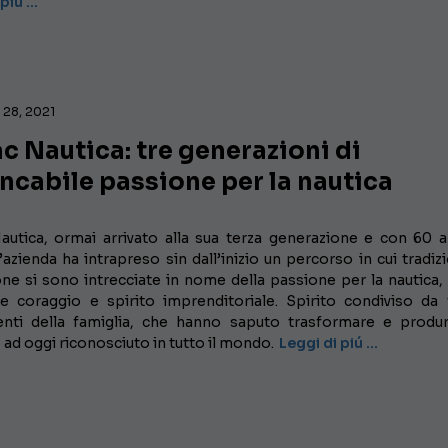
 piú …
28, 2021
 Nautica: tre generazioni di
ncabile passione per la nautica
utica, ormai arrivato alla sua terza generazione e con 60 a
 L’azienda ha intrapreso sin dall’inizio un percorso in cui tradiz
ne si sono intrecciate in nome della passione per la nautica,
re coraggio e spirito imprenditoriale. Spirito condiviso da t
ti della famiglia, che hanno saputo trasformare e produ
ad oggi riconosciuto in tutto il mondo.
Leggi di piú …