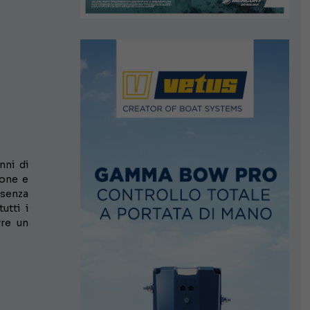
nni di
ione e
 senza
utti i
rre un