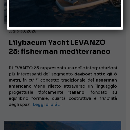
Luglio 30, 2026
Lilybaeum Yacht LEVANZO
25: fisherman mediterraneo
Il
LEVANZO 25
rappresenta una delle interpretazioni
più interessanti del segmento
dayboat sotto gli 8
metri,
in cui il concetto tradizionale del
fisherman
americano
viene riletto attraverso un linguaggio
progettuale tipicamente
italiano
, fondato su
equilibrio formale, qualità costruttiva e fruibilità
degli spazi.
Leggi di piú …