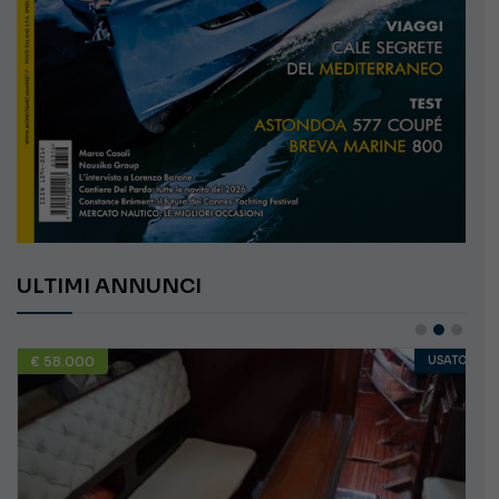
ULTIMI ANNUNCI
€ 58.000
USATO