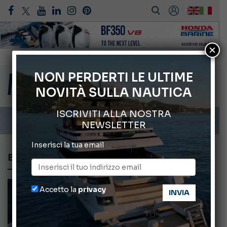
Montecristo Yachting, l’orologio per il diportista
×
Gommoni Callegari acquisisce Geniuss
66° Salone Nautico Internazionale di Genova
NON PERDERTI LE ULTIME
NOVITÀ SULLA NAUTICA
Svelati i Mondiali di Wakeboard 2026
Cannes Yachting Festival 2026: tutte le novità attese a settembre
ISCRIVITI ALLA NOSTRA
NEWSLETTER
Inserisci la tua email
BRUNELLO ACAMPORA
Accetto la
privacy