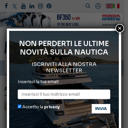
×
Gommoni Callegari acquisisce Geniuss
66° Salone Nautico Internazionale di Genova
NON PERDERTI LE ULTIME
NOVITÀ SULLA NAUTICA
Svelati i Mondiali di Wakeboard 2026
Cannes Yachting Festival 2026: tutte le novità attese a settembre
ISCRIVITI ALLA NOSTRA
Montecristo Yachting, l’orologio per il diportista
NEWSLETTER
Inserisci la tua email
AUSTIN PARKER
Accetto la
privacy