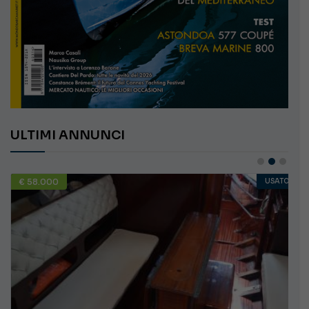
ULTIMI ANNUNCI
€ 58.000
USATO