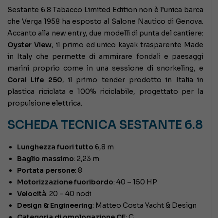
Sestante 6.8 Tabacco Limited Edition non è l’unica barca
che Verga 1958 ha esposto al Salone Nautico di Genova.
Accanto alla new entry, due modelli di punta del cantiere:
Oyster View
, il primo ed unico kayak trasparente Made
in Italy che permette di ammirare fondali e paesaggi
marini proprio come in una sessione di snorkeling, e
Coral Life 250
, il primo tender prodotto in Italia in
plastica riciclata e 100% riciclabile, progettato per la
propulsione elettrica.
SCHEDA TECNICA SESTANTE 6.8
Lunghezza fuori tutto
6,8 m
Baglio massimo
: 2,23 m
Portata persone
: 8
Motorizzazione fuoribordo
: 40 – 150 HP
Velocità
: 20 – 40 nodi
Design & Engineering
: Matteo Costa Yacht & Design
Categoria di omologazione CE
: C