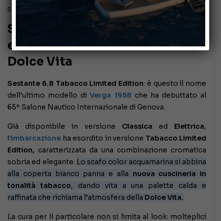
Settembre 21, 2025
Sestante 6.8: una nuova
edizione limitata celebra la
Dolce Vita
Sestante 6.8 Tabacco Limited Edition
: è questo il nome
dell’ultimo modello di
Verga 1958
che ha debuttato al
65º Salone Nautico Internazionale di Genova.
Già disponibile in versione
Classica
ed
Elettrica
,
l’imbarcazione
ha esordito in versione
Tabacco Limited
Edition,
caratterizzata da una combinazione cromatica
sobria ed elegante.
Lo scafo color acquamarina si abbina
alla coperta bianco panna e alla
nuova cuscineria in
tonalità tabacco
, dando vita a una palette calda e
raffinata che richiama l’atmosfera della
Dolce Vita.
La cura per il particolare non si limita al look: molteplici