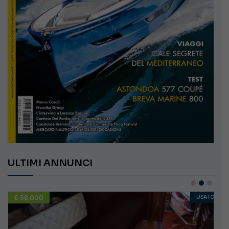
ULTIMI ANNUNCI
€ 58.000
USATO