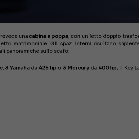
 prevede una
cabina a poppa
, con un letto doppio trasfo
letto matrimoniale. Gli spazi interni risultano sapien
rali panoramiche sullo scafo.
e,
3
Yamaha
da
425 hp
o
3
Mercury
da
400 hp,
il Key L