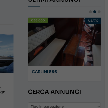
€ 58.000
USATO
USATO
JEANNEAU CAP CAMARAT WA 8.5
CARLINI S&S
o
CERCA ANNUNCI
dge