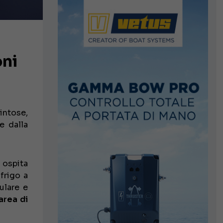
oni
intose,
e dalla
o ospita
frigo a
ulare e
area di