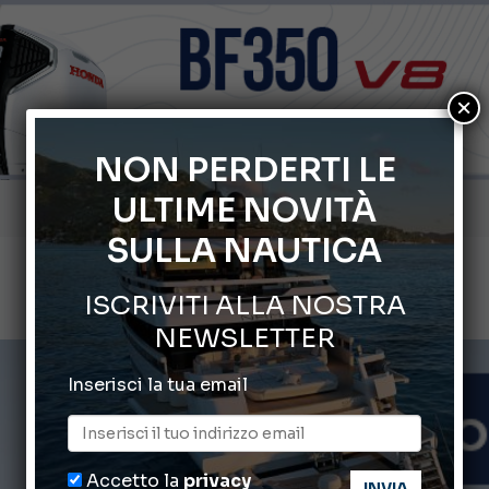
×
NON PERDERTI LE
ULTIME NOVITÀ
Gommoni Callegari acquisisce Geniuss
SULLA NAUTICA
66° Salone Nautico Internazionale di Genova
ISCRIVITI ALLA NOSTRA
Svelati i Mondiali di Wakeboard 2026
NEWSLETTER
Cannes Yachting Festival 2026: tutte le novità attese a set
Inserisci la tua email
Montecristo Yachting, l’orologio per il diportista
Accetto la
privacy