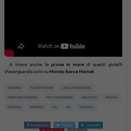
A breve anche le
prove in mare
di questi gioielli
d’avanguardia solo su
Mondo Barca Market
.
BAVENO
FOURSTROKE
LAGO MAGGIORE
MERCURY MARINE
MOTORI MARINI
NAUTICA
PROXS
RACING
SEAPRO
V6
V8
VERADO
Facebook
Twitter
Linkedin