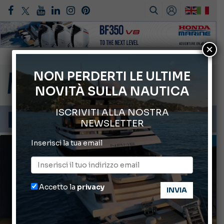
Gommoni Callegari acquisisce Geniuss
×
66° Salone Nautico Internazionale di Genova
NON PERDERTI LE ULTIME
ABOFA 2026: la fiera del mare ad Aqaba
NOVITÀ SULLA NAUTICA
Cannes Yachting Festival 2026: tutte le novità attese a settembre
Montecristo Yachting, l’orologio per il diportista
ISCRIVITI ALLA NOSTRA
NEWSLETTER
PRIMO PIANO
Inserisci la tua email
Accetto la
privacy