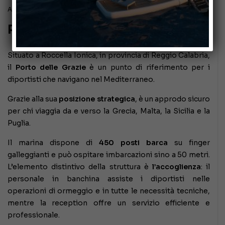
Aprile 24, 2025
Porto delle Grazie
Situato a Roccella Ionica, in provincia di Reggio Calabria,
il
Porto delle Grazie
è un punto di riferimento per i
diportisti che navigano nel Mediterraneo.
Grazie alla sua
posizione strategica
, è un approdo sicuro
per chi viaggia da e verso la Grecia, Malta, la Sicilia e la
Puglia.
Il marina dispone di
450 posti barca
su finger
galleggianti e può ospitare imbarcazioni sino a 50 metri.
L’elemento distintivo della struttura è
l’accoglienza
: il
personale in banchina assiste i diportisti nelle
operazioni di ormeggio e in tutte le necessità tecniche,
mentre la reception offre un servizio efficiente e
professionale.