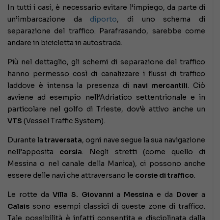
In tutti i casi, è necessario evitare l’impiego, da parte di
un’imbarcazione da
diporto
, di uno schema di
separazione del traffico. Parafrasando, sarebbe come
andare in bicicletta in autostrada.
Più nel dettaglio, gli schemi di separazione del traffico
hanno permesso così di canalizzare i flussi di traffico
laddove è intensa la presenza di
navi mercantili
. Ciò
avviene ad esempio nell’Adriatico settentrionale e in
particolare nel golfo di Trieste, dov’è attivo anche un
VTS
(Vessel Traffic System).
Durante la
traversata
, ogni nave segue la sua navigazione
nell’apposita
corsia
. Negli stretti (come quello di
Messina o nel canale della Manica), ci possono anche
essere delle navi che attraversano le
corsie di traffico
.
Le rotte da
Villa S. Giovanni
a
Messina
e da
Dover
a
Calais
sono esempi classici di queste zone di traffico.
Tale possibilità è infatti consentita e disciplinata dalla