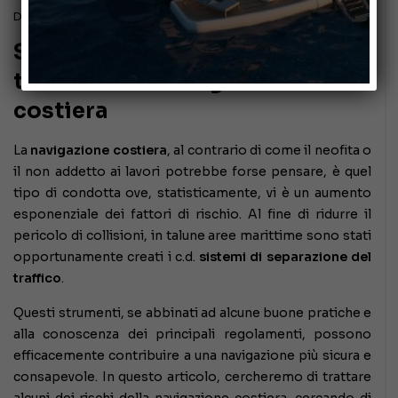
Dicembre 21, 2023
Sistemi di separazione del
traffico nella navigazione
costiera
La
navigazione costiera
, al contrario di come il neofita o
il non addetto ai lavori potrebbe forse pensare, è quel
tipo di condotta ove, statisticamente, vi è un aumento
esponenziale dei fattori di rischio. Al fine di ridurre il
pericolo di collisioni, in talune aree marittime sono stati
opportunamente creati i c.d.
sistemi di separazione del
traffico
.
Questi strumenti, se abbinati ad alcune buone pratiche e
alla conoscenza dei principali regolamenti, possono
efficacemente contribuire a una navigazione più sicura e
consapevole
. In questo articolo, cercheremo di trattare
alcuni dei rischi della navigazione costiera, cercando di