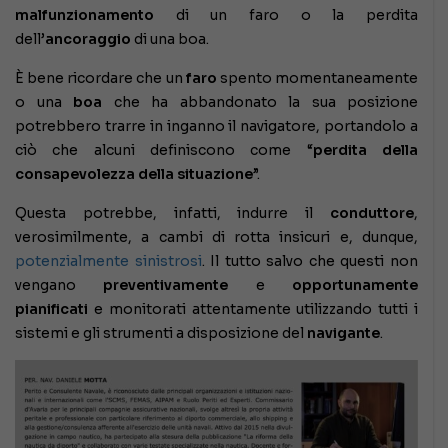
malfunzionamento
di un faro o la perdita
dell’
ancoraggio
di una boa.
È bene ricordare che un
faro
spento momentaneamente
o una
boa
che ha abbandonato la sua posizione
potrebbero trarre in inganno il navigatore, portandolo a
ciò che alcuni definiscono come “
perdita della
consapevolezza della situazione
”.
Questa potrebbe, infatti, indurre il
conduttore
,
verosimilmente, a cambi di rotta insicuri e, dunque,
potenzialmente sinistrosi
. Il tutto salvo che questi non
vengano
preventivamente
e
opportunamente
pianificati
e monitorati attentamente utilizzando tutti i
sistemi e gli strumenti a disposizione del
navigante
.