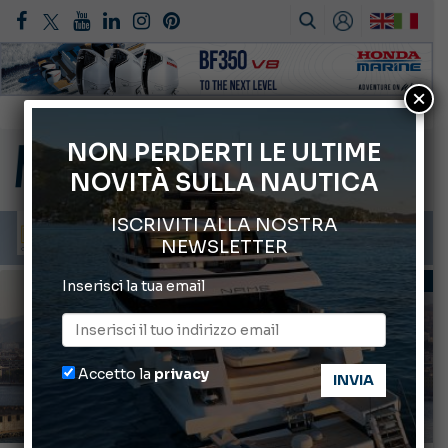
×
Gommoni Callegari acquisisce Geniuss
66° Salone Nautico Internazionale di Genova
NON PERDERTI LE ULTIME
NOVITÀ SULLA NAUTICA
Svelati i Mondiali di Wakeboard 2026
Cannes Yachting Festival 2026: tutte le novità attese a settembre
ISCRIVITI ALLA NOSTRA
Montecristo Yachting, l’orologio per il diportista
NEWSLETTER
TECNICA E CONSIGLI
Inserisci la tua email
Accetto la
privacy