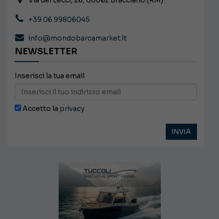
Via dei Lecci, 26, 00062 Bracciano (RM)
+39 06 99806045
info@mondobarcamarket.it
NEWSLETTER
Inserisci la tua email
Accetto la
privacy