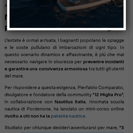
Agosto 24, 2024
Navigare in sicurezza senza
patente: arriva il corso 3 miglia
L’estate è ormai arrivata, i bagnanti popolano le spiagge
e le coste pullulano di imbarcazioni di ogni tipo. In
questo scenario dinamico e affascinante, è più che mai
necessario navigare in sicurezza per
prevenire incidenti
e garantire una convivenza armoniosa
tra tutti gli utenti
del mare.
Per rispondere a questa esigenza, Pierfabio Comparato,
divulgatore e fondatore della community “
12 Miglia Pro
”,
in collaborazione con
Nautilus Italia
, rinomata scuola
nautica di Pordenone, ha lanciato un mini-corso online
rivolto a chi non ha la
patente nautica
.
Studiato per chiunque desideri avventurarsi per mare, “
3