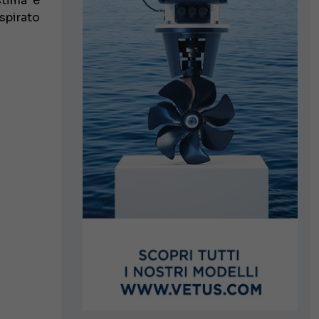
stima e
spirato