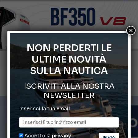
×
NON PERDERTI LE
ULTIME NOVITÀ
Gommoni Callegari acquisisce Geniuss
SULLA NAUTICA
66° Salone Nautico Internazionale di Genova
ISCRIVITI ALLA NOSTRA
Svelati i Mondiali di Wakeboard 2026
NEWSLETTER
Cannes Yachting Festival 2026: tutte le novità attese a set
Inserisci la tua email
Montecristo Yachting, l’orologio per il diportista
Accetto la
privacy