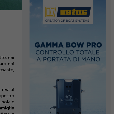
to, nei
are nel
esante,
 riva al
 spettro
tusola è
amiglia