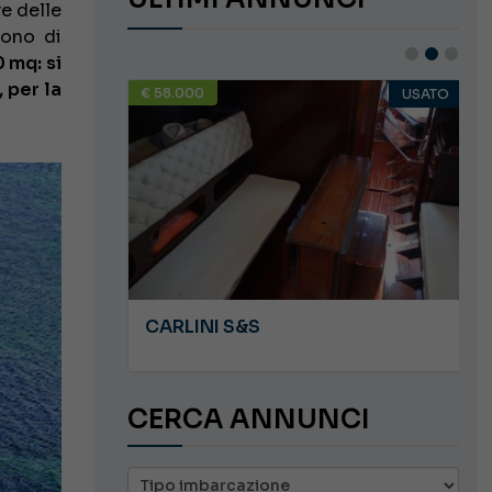
e delle
rono di
 mq: si
 per la
€ 58.000
USATO
USATO
JEANNEAU CAP CAMARAT WA 8.5
CARLINI S&S
CERCA ANNUNCI