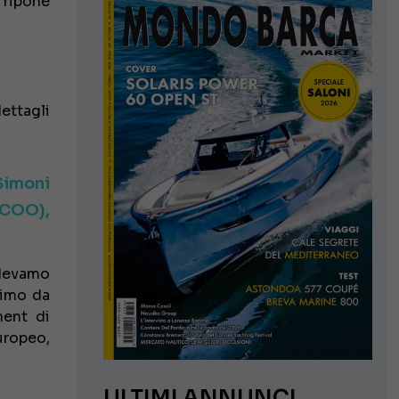
e ripone
ettagli
Simoni
(COO),
idevamo
timo da
ment di
uropeo,
ULTIMI ANNUNCI