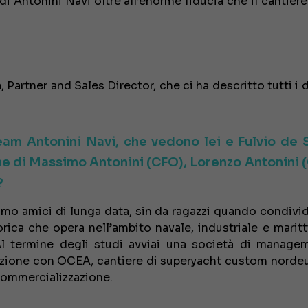
di Antonini Navi oltre all’enorme fiducia che il cantier
artner and Sales Director, che ci ha descritto tutti i d
team Antonini Navi, che vedono lei e Fulvio de 
one di Massimo Antonini (CFO), Lorenzo Antonini 
?
siamo amici di lunga data, sin da ragazzi quando condiv
torica che opera nell’ambito navale, industriale e marit
Al termine degli studi avviai una società di manage
razione con OCEA, cantiere di superyacht custom norde
 commercializzazione.