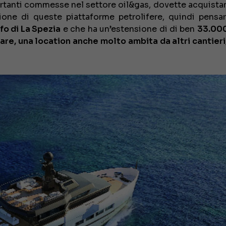
ortanti commesse nel settore oil&gas, dovette acquistar
duzione di queste piattaforme petrolifere, quindi pensa
fo di La Spezia
e che ha un’estensione di di ben
33.000
are, una location anche molto ambita da altri cantieri,
€ 138.000