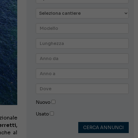
Nuovo
Usato
zionale
rretti,
CERCA ANNUNCI
nche al