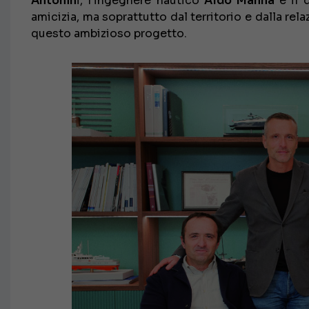
Antonin
i, l’ingegnere nautico
Aldo Manna
e il 
amicizia, ma soprattutto dal territorio e dalla re
questo ambizioso progetto.