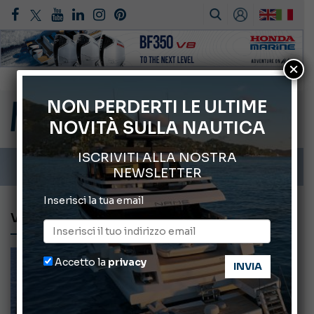
×
Cannes Yachting Festival 2026: tutte le novità attese a settembre
Montecristo Yachting, l’orologio per il diportista
NON PERDERTI LE ULTIME
NOVITÀ SULLA NAUTICA
Gommoni Callegari acquisisce Geniuss
66° Salone Nautico Internazionale di Genova
ISCRIVITI ALLA NOSTRA
Svelati i Mondiali di Wakeboard 2026
NEWSLETTER
Inserisci la tua email
VIDEO
Accetto la
privacy