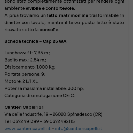
sono stati completamente ottimizzati per rendere ogni
ambiente
vivibile e confortevole.
A prua troviamo un
letto matrimoniale
trasformabile in
dinette con tavolo, mentre il terzo posto letto è stato
ricavato sotto la
consolle
.
Scheda tecnica – Cap 25 WA
Lunghezza f.t.: 7,35 m.;
Baglio max.: 2,54 m.;
Dislocamento: 1.800 Kg;
Portata persone: 9;
Motore: 2 L/1 XL;
Potenza massima installabile: 300 hp;
Categoria di omologazione CE: C.
Cantieri Capelli Srl
Via delle industrie, 19 – 26020 Spinadesco (CR)
Tel. 0372 491399 – 39 0372 492115
www. cantiericapelli.it
–
info@cantiericapelli.it