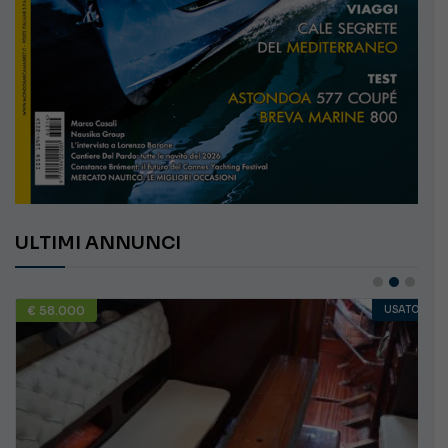
ULTIMI ANNUNCI
€ 58.000
USATO