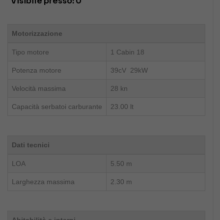
Visibile presso:
0
Motorizzazione
Tipo motore
1 Cabin 18
Potenza motore
39cV 29kW
Velocità massima
28 kn
Capacità serbatoi carburante
23.00 lt
Dati tecnici
LOA
5.50 m
Larghezza massima
2.30 m
Abitabilità e interni