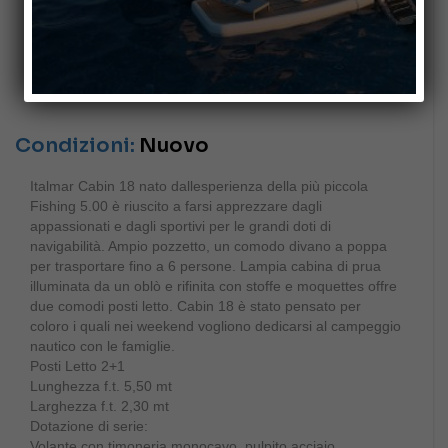
Condizioni:
Nuovo
Italmar Cabin 18 nato dallesperienza della più piccola
Fishing 5.00 è riuscito a farsi apprezzare dagli
appassionati e dagli sportivi per le grandi doti di
navigabilità. Ampio pozzetto, un comodo divano a poppa
per trasportare fino a 6 persone. Lampia cabina di prua
illuminata da un oblò e rifinita con stoffe e moquettes offre
due comodi posti letto. Cabin 18 è stato pensato per
coloro i quali nei weekend vogliono dedicarsi al campeggio
nautico con le famiglie.
Posti Letto 2+1
Lunghezza f.t. 5,50 mt
Larghezza f.t. 2,30 mt
Dotazione di serie:
Volante con timoneria monocavo, pulpito acciaio,