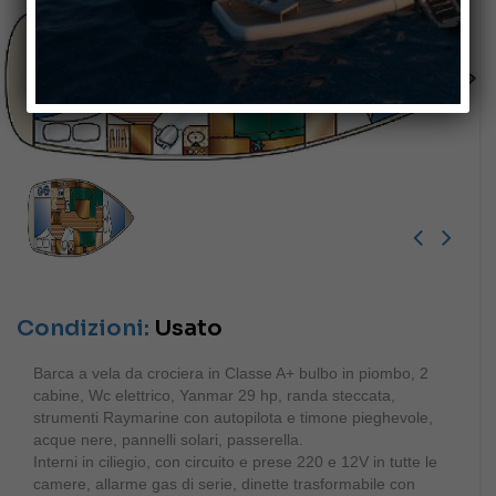
Condizioni:
Usato
Barca a vela da crociera in Classe A+ bulbo in piombo, 2
cabine, Wc elettrico, Yanmar 29 hp, randa steccata,
strumenti Raymarine con autopilota e timone pieghevole,
acque nere, pannelli solari, passerella.
Interni in ciliegio, con circuito e prese 220 e 12V in tutte le
camere, allarme gas di serie, dinette trasformabile con