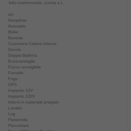
letto matrimoniale, cucina a L.
a/c
Autopilota
Autoradio
Boiler
Bussola
Cuscineria Cabina Interna
Doccia
Doppia Batteria
Ecoscandaglio
Fiocco avvolgibile
Fornello
Frigo
GPS
Impianto 12V
Impianto 220V
Interni in materiale pregiato
Lavabo
Log
Passerella
Plancetta/e