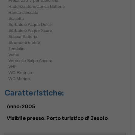
Presa 220 V per Banchina
Raddrizzatore/Carica Batterie
Randa steccata
Scaletta
Serbatoio Acqua Dolce
Serbatoio Acque Scure
Stacca Batteria
Strumenti meteo
Tendalini
Vento
Verricello Salpa Ancora
VHF
WC Elettrico
WC Marino.
Caratteristiche:
Anno:
2005
Visibile presso:
Porto turistico di Jesolo