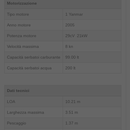
Motorizzazione
Tipo motore
1 Yanmar
Anno motore
2005
Potenza motore
29cV 21kW
Velocità massima
8 kn
Capacità serbatoi carburante
99.00 lt
Capacità serbatoi acqua
200 lt
Dati tecnici
LOA
10.21 m
Larghezza massima
3.51 m
Pescaggio
1.37 m