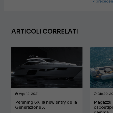
< preceden
ARTICOLI CORRELATI
Ago 12, 2021
Dic 20, 2
Pershing 6X: la new entry della
Magazzù T
Generazione X
capostipi
gamma