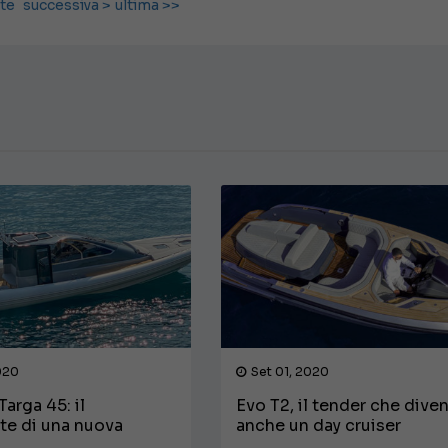
te
successiva >
ultima >>
020
Set 01, 2020
arga 45: il
Evo T2, il tender che dive
te di una nuova
anche un day cruiser