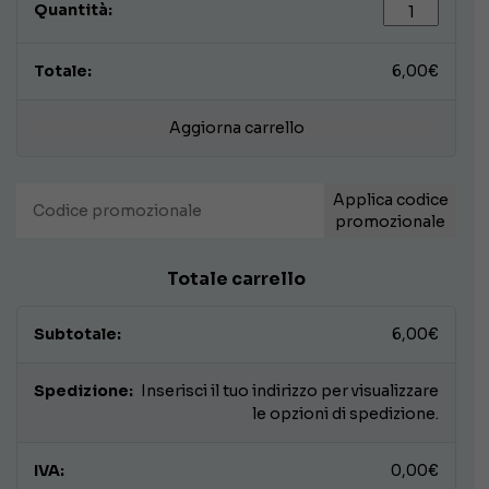
GIORNALE
CARTACEO
+
6,00
€
DIGITALE
(giugno
2026)
Aggiorna carrello
quantità
Applica codice
promozionale
Totale carrello
6,00
€
Inserisci il tuo indirizzo per visualizzare
le opzioni di spedizione.
0,00
€