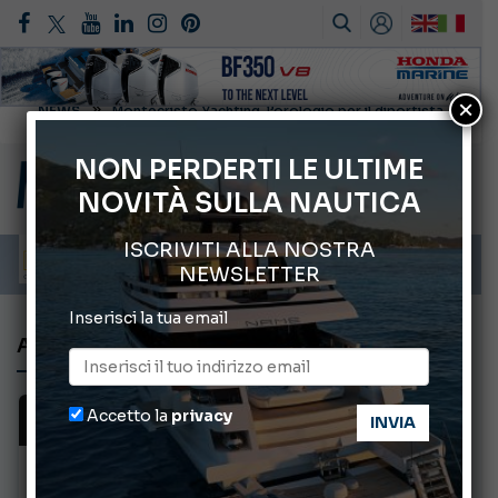
×
Gommoni Callegari acquisisce Geniuss
66° Salone Nautico Internazionale di Genova
NON PERDERTI LE ULTIME
NOVITÀ SULLA NAUTICA
Svelati i Mondiali di Wakeboard 2026
Cannes Yachting Festival 2026: tutte le novità attese a settembre
ISCRIVITI ALLA NOSTRA
Montecristo Yachting, l’orologio per il diportista
NEWSLETTER
Inserisci la tua email
ACQUISTA IL GIORNALE
Accetto la
privacy
GIORNALE DIGITALE